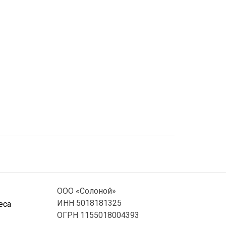
ООО «Солоной»
ИНН 5018181325
еса
ОГРН 1155018004393