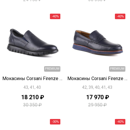
-20%
Быстрый просмотр
Быстрый просмотр
PREMIUM
Мокасины Corsani Firenze T1941
Мокасины Corsani Firenze T1937
43, 41, 40
42, 39, 40, 41, 43
18 210 ₽
17 970 ₽
30 350 ₽
29 950 ₽