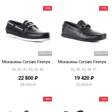
-15%
Быстрый просмотр
Быстрый просмотр
PREMIUM
Мокасины Corsani Firenze U1749
Мокасины Corsani Firenze U1146
40, 45, 41, 43, 42, 44
42, 45, 43, 44, 41
22 800 ₽
19 420 ₽
28 500 ₽
22 850 ₽