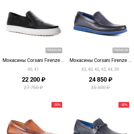
Быстрый просмотр
Быстрый просмотр
PREMIUM
Мокасины Corsani Firenze U1848
Мокасины Corsani Firenze U1838
40, 41
43, 40, 45, 42, 44, 39
22 200 ₽
24 850 ₽
27 750 ₽
35 500 ₽
-30%